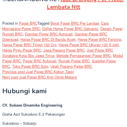
Lembata Ntt
Posted in
Pagar BRC
Tagged
Berat Pagar BRC Per Lembar
,
Cara
Memasang Pagar BRC
,
Daftar Harga Pagar BRC Galvanis
,
Desain Pagar
Rumah BRC
,
Gambar Pagar BRC Autocad
,
Gambar Pagar BRC
Download
,
Harga Pagar BRC Di Banda Aceh
,
Harga Pagar BRC Fencing
,
Harga Pagar BRC Tinggi 150 Cm
,
Harga Pagar BRC Ukuran 120 X 240
,
Harga Pintu Pagar BRC
,
Jasa Pasang Pagar BRC
,
Jual Pagar BRC
Surabaya Kota Sby Jawa Timur
,
Metode Pemasangan Pagar BRC
,
Modul
Pagar BRC
,
Pagar BRC Autocad
,
Rumah Pagar BRC
,
Supplier Pagar
BRC
,
Toko Pagar BRC Solo
,
Upah Pasang Pagar BRC
Post
Previous post
Jual Pagar BRC Kebun Tapin
Next post
Jual Pagar BRC Anti Climb Malang
navigation
Hubungi kami
CV. Sukses Dinamika Engineering
Graha Asri Sukodono E-2 Pekarungan
Sukodono – Sidoarjo