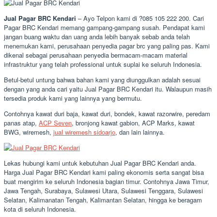
Jual Pagar BRC Kendari
– Ayo Telpon kami di ?085 105 222 200. Cari
Pagar BRC Kendari memang gampang-gampang susah. Pendapat kami
jangan buang waktu dan uang anda lebih banyak sebab anda telah
menemukan kami, perusahaan penyedia pagar brc yang paling pas. Kami
dikenal sebagai perusahaan penyedia bermacam-macam material
infrastruktur yang telah professional untuk suplai ke seluruh Indonesia.
Betul-betul untung bahwa bahan kami yang diunggulkan adalah sesuai
dengan yang anda cari yaitu Jual Pagar BRC Kendari itu. Walaupun masih
tersedia produk kami yang lainnya yang bermutu.
Contohnya kawat duri baja, kawat duri, bondek, kawat razorwire, peredam
panas atap,
ACP Seven
, bronjong kawat gabion, ACP Marks, kawat
BWG, wiremesh,
jual wiremesh sidoarjo
, dan lain lainnya.
Lekas hubungi kami untuk kebutuhan Jual Pagar BRC Kendari anda.
Harga Jual Pagar BRC Kendari kami paling ekonomis serta sangat bisa
buat mengirim ke seluruh Indonesia bagian timur. Contohnya Jawa Timur,
Jawa Tengah, Surabaya, Sulawesi Utara, Sulawesi Tenggara, Sulawesi
Selatan, Kalimanatan Tengah, Kalimantan Selatan, hingga ke beragam
kota di seluruh Indonesia.